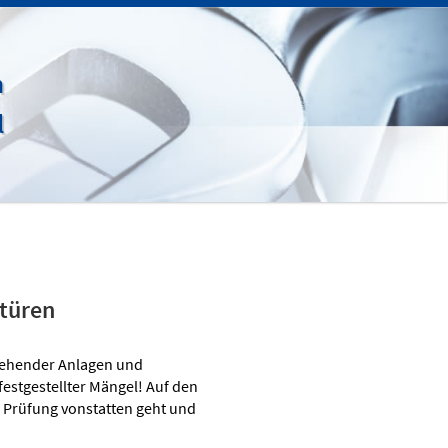
n
l
ztüren
stehender Anlagen und
estgestellter Mängel! Auf den
e Prüfung vonstatten geht und