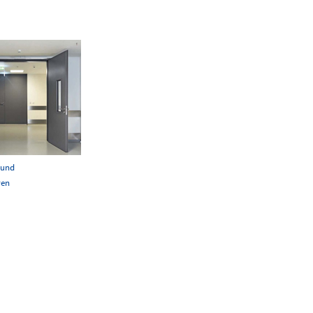
 und
ren