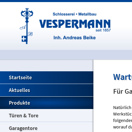
Wart
Startseite
Für G
Aktuelles
Produkte
Natürlic
Werkstück
Türen & Tore
folgenden
worauf da
Garagentore